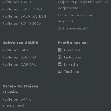
Raiffeisen CASH
Najčešća pitanja klijenata sa
odgovorima
Raiffeisen EURO BOND
Koraci do uspješnog
Raiffeisen BALANCE ESG
ulaganja
Raiffeisen BOND 2026
Zašto investirati?
Raiffeisen GRUPA
Pratite nas na:
Raiffeisen BANK
Facebook
Raiffeisen LEASING
Instagram
Raiffeisen CAPITAL
LinkedIn
YouTube
Ostale Raiffeisen
stranice
Raiffeisen BANK
International